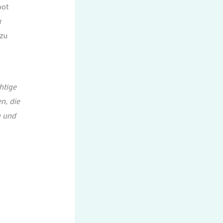
oot
r
 zu
htige
n, die
g und