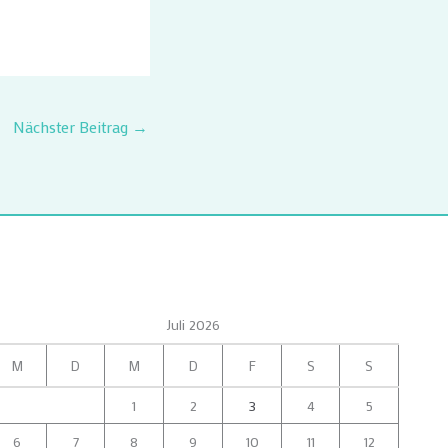
Nächster Beitrag
→
Juli 2026
M
D
M
D
F
S
S
1
2
3
4
5
6
7
8
9
10
11
12