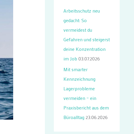
n
Arbeitsschutz neu
n
gedacht: So
a
vermeidest du
c
Gefahren und steigerst
h
deine Konzentration
:
im Job
03.07.2026
Mit smarter
Kennzeichnung
Lagerprobleme
vermeiden – ein
Praxisbericht aus dem
Büroalltag
23.06.2026