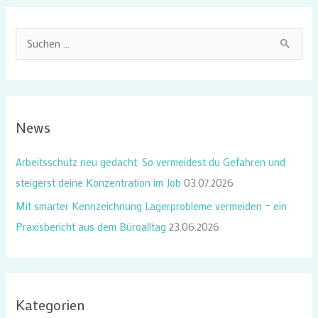
S
u
c
h
News
e
n
Arbeitsschutz neu gedacht: So vermeidest du Gefahren und
n
steigerst deine Konzentration im Job
03.07.2026
a
Mit smarter Kennzeichnung Lagerprobleme vermeiden – ein
c
Praxisbericht aus dem Büroalltag
23.06.2026
h
:
Kategorien