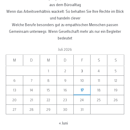
aus dem Büroalltag
Wenn das Arbeitsverhältnis wackelt: So behalten Sie Ihre Rechte im Blick
und handeln clever
Welche Berufe besonders gut zu empathischen Menschen passen
Gemeinsam unterwegs: Wenn Gesellschaft mehr als nur ein Begleiter
bedeutet
Juli 2026
M
D
M
D
F
S
S
1
2
3
4
5
6
7
8
9
10
11
12
13
14
15
16
17
18
19
20
21
22
23
24
25
26
27
28
29
30
31
« Juni