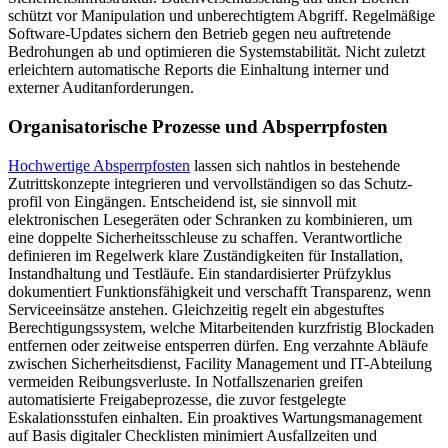
schützt vor Manipulation und unberechtigtem Ab­griff. Regelmäßige
Software-Updates sichern den Betrieb gegen neu auftretende
Bedrohungen ab und optimieren die System­stabilität. Nicht zuletzt
erleichtern automatische Reports die Einhaltung interner und
externer Auditanforderungen.
Organisatorische Prozesse und Absperrpfosten
Hochwertige Absperrpfosten
lassen sich nahtlos in bestehende
Zutrittskonzepte integrieren und vervollständigen so das Schutz­
profil von Eingängen. Entscheidend ist, sie sinnvoll mit
elektronischen Lesegeräten oder Schranken zu kombinieren, um
eine doppelte Sicherheitsschleuse zu schaffen. Verantwortliche
definieren im Regelwerk klare Zuständigkeiten für Installation,
Instandhaltung und Testläufe. Ein standardisierter Prüfzyklus
dokumentiert Funktionsfähigkeit und verschafft Transparenz, wenn
Service­einsätze anstehen. Gleichzeitig regelt ein abgestuftes
Berechtigungssystem, welche Mitarbeitenden kurzfristig Blockaden
entfernen oder zeitweise entsperren dürfen. Eng verzahnte Abläufe
zwischen Sicherheitsdienst, Facility Management und IT-Abteilung
vermeiden Reibungsverluste. In Notfallszenarien greifen
automatisierte Freigabeprozesse, die zuvor festgelegte
Eskalationsstufen einhalten. Ein proaktives Wartungsmanagement
auf Basis digitaler Checklisten minimiert Ausfallzeiten und