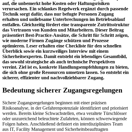
auf, die unbemerkt hohe Kosten oder Haftungsrisiken
verursachen. Ein schlankes Regelwerk ergänzt durch passende
Technik sorgt dafür, dass nur befugte Personen Zugang
erhalten und unliebsame Unterbrechungen im Betriebsablauf
entfallen. Gleichzeitig fördert eine transparente Zutrittsstruktur
das Vertrauen von Kunden und Mitarbeitern. Dieser Beitrag
präsentiert Best-Practice-Ansätze, die Schritt für Schritt zeigen,
wie moderne Firmen Zugänge schützen und Prozesse
optimieren. Leser erhalten eine Checkliste für den schnellen
Überblick sowie ein kurzweiliges Interview mit einem
Sicherheits­experten. Damit entsteht ein lebendiges Gesamtbild,
das sowohl strategische als auch technische Perspektiven
vereint. Ziel ist es, konkrete Handlungsempfehlungen zu bieten,
die sich ohne große Ressourcen umsetzen lassen. So entsteht ein
sicherer, effizienter und nachvollziehbarer Zugang.
Bedeutung sicherer Zugangsregelungen
Sichere Zugangsregelungen beginnen mit einer präzisen
Risikoanalyse, in der Gefahrenpotenziale identifiziert und priorisiert
werden. Bereits kleine Schwachstellen, etwa veraltete Türschlösser
oder unzureichend beleuchtete Zufahrten, können schwerwiegende
Folgen haben. Anschließend definiert ein interdisziplinäres Team
aus IT, Facility Management und Sicherheits­beauftragten