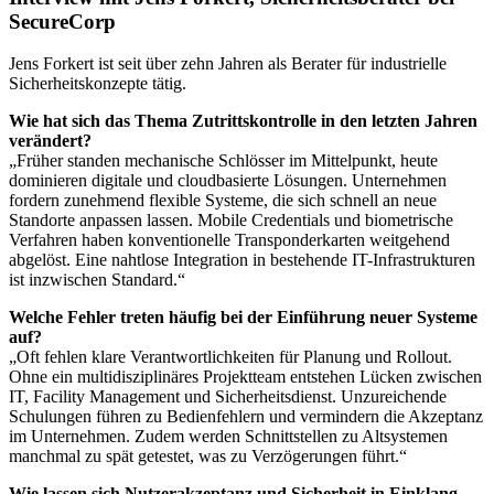
SecureCorp
Jens Forkert ist seit über zehn Jahren als Berater für industrielle
Sicherheitskonzepte tätig.
Wie hat sich das Thema Zutrittskontrolle in den letzten Jahren
verändert?
„Früher standen mechanische Schlösser im Mittelpunkt, heute
dominieren digitale und cloudbasierte Lösungen. Unternehmen
fordern zunehmend flexible Systeme, die sich schnell an neue
Standorte anpassen lassen. Mobile Credentials und biometrische
Verfahren haben konventionelle Transponderkarten weitgehend
abgelöst. Eine nahtlose Integration in bestehende IT-Infrastrukturen
ist inzwischen Standard.“
Welche Fehler treten häufig bei der Einführung neuer Systeme
auf?
„Oft fehlen klare Verantwortlichkeiten für Planung und Rollout.
Ohne ein multidisziplinäres Projektteam entstehen Lücken zwischen
IT, Facility Management und Sicherheitsdienst. Unzureichende
Schulungen führen zu Bedienfehlern und vermindern die Akzeptanz
im Unternehmen. Zudem werden Schnittstellen zu Altsystemen
manchmal zu spät getestet, was zu Verzögerungen führt.“
Wie lassen sich Nutzerakzeptanz und Sicherheit in Einklang