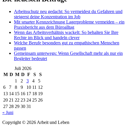
Arbeitsschutz neu gedacht: So vermeidest du Gefahren und
steigerst deine Konzentration im Job
Mit smarter Kennzeichnung Lagerprobleme vermeiden – ein
Praxisbericht aus dem Büroalltag
Wenn das Arbeitsverhältnis wackelt: So behalten Sie Ihre
Rechte im Blick und handeln clever
Welche Berufe besonders gut zu empathischen Menschen
passen
Gemeinsam unterwegs: Wenn Gesellschaft mehr als nur ein
Begleiter bedeutet
Juli 2026
M
D
M
D
F
S
S
1
2
3
4
5
6
7
8
9
10
11
12
13
14
15
16
17
18
19
20
21
22
23
24
25
26
27
28
29
30
31
« Juni
Copyright © 2026 Arbeit und Leben