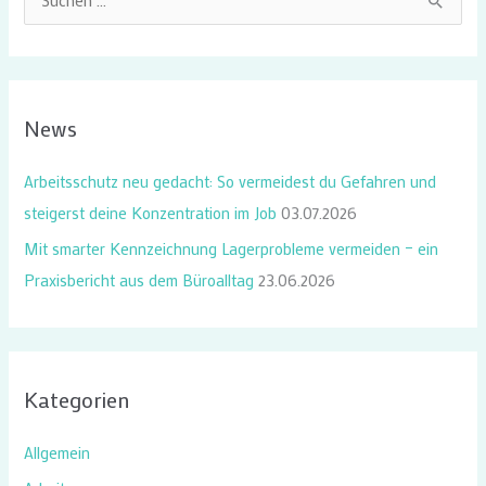
S
u
c
h
News
e
n
Arbeitsschutz neu gedacht: So vermeidest du Gefahren und
n
steigerst deine Konzentration im Job
03.07.2026
a
Mit smarter Kennzeichnung Lagerprobleme vermeiden – ein
c
Praxisbericht aus dem Büroalltag
23.06.2026
h
:
Kategorien
Allgemein