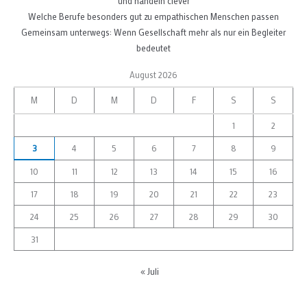
und handeln clever
Welche Berufe besonders gut zu empathischen Menschen passen
Gemeinsam unterwegs: Wenn Gesellschaft mehr als nur ein Begleiter
bedeutet
August 2026
M
D
M
D
F
S
S
1
2
3
4
5
6
7
8
9
10
11
12
13
14
15
16
17
18
19
20
21
22
23
24
25
26
27
28
29
30
31
« Juli