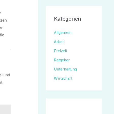
n
Kategorien
nzen
er
Allgemein
die
Arbeit
Freizeit
Ratgeber
Unterhaltung
al und
Wirtschaft
it