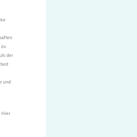
cke
haften
 zu
uls der
beit
e und
 Hier