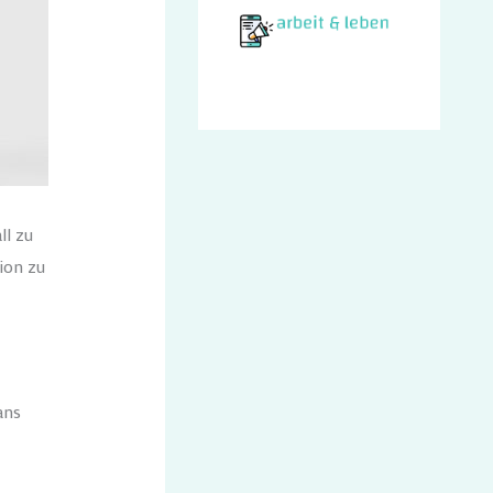
ll zu
ion zu
ans