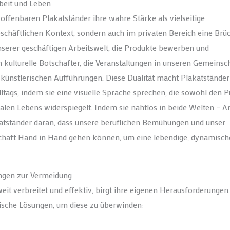
beit und Leben
 offenbaren Plakatständer ihre wahre Stärke als vielseitige
schäftlichen Kontext, sondern auch im privaten Bereich eine Brü
 unserer geschäftigen Arbeitswelt, die Produkte bewerben und
 kulturelle Botschafter, die Veranstaltungen in unseren Gemeinsc
künstlerischen Aufführungen. Diese Dualität macht Plakatständer
tags, indem sie eine visuelle Sprache sprechen, die sowohl den P
len Lebens widerspiegelt. Indem sie nahtlos in beide Welten – Ar
katständer daran, dass unsere beruflichen Bemühungen und unser
chaft Hand in Hand gehen können, um eine lebendige, dynamisch
ungen zur Vermeidung
t verbreitet und effektiv, birgt ihre eigenen Herausforderungen.
tische Lösungen, um diese zu überwinden: