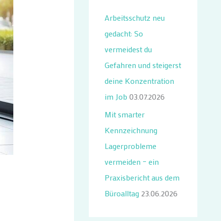
n
Arbeitsschutz neu
n
gedacht: So
a
vermeidest du
c
Gefahren und steigerst
h
deine Konzentration
:
im Job
03.07.2026
Mit smarter
Kennzeichnung
Lagerprobleme
vermeiden – ein
Praxisbericht aus dem
Büroalltag
23.06.2026