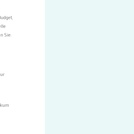
Budget,
lle
n Sie:
zur
likum