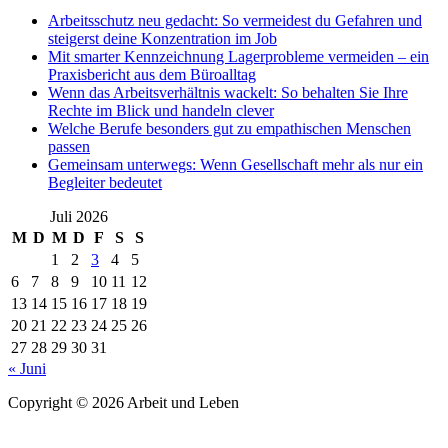
Arbeitsschutz neu gedacht: So vermeidest du Gefahren und
steigerst deine Konzentration im Job
Mit smarter Kennzeichnung Lagerprobleme vermeiden – ein
Praxisbericht aus dem Büroalltag
Wenn das Arbeitsverhältnis wackelt: So behalten Sie Ihre
Rechte im Blick und handeln clever
Welche Berufe besonders gut zu empathischen Menschen
passen
Gemeinsam unterwegs: Wenn Gesellschaft mehr als nur ein
Begleiter bedeutet
Juli 2026
M
D
M
D
F
S
S
1
2
3
4
5
6
7
8
9
10
11
12
13
14
15
16
17
18
19
20
21
22
23
24
25
26
27
28
29
30
31
« Juni
Copyright © 2026 Arbeit und Leben