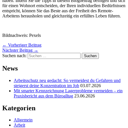
haben. Indem Sie die Tipps in diesem Blogbeitrag befolgen und sich
für einen Wohnort entscheiden, der Ihren individuellen Bedürfnissen
entspricht, können Sie das Beste aus der Freiheit des Remote-
Arbeitens herausholen und gleichzeitig ein erfülltes Leben führen.
Bildnachweis: Pexels
←
Vorheriger Beitrag
Nächster Beitrag
→
Suchen nach:
News
Arbeitsschutz neu gedacht: So vermeidest du Gefahren und
steigerst deine Konzentration im Job
03.07.2026
Mit smarter Kennzeichnung Lagerprobleme vermeiden – ein
Praxisbericht aus dem Büroalltag
23.06.2026
Kategorien
Allgemein
Arbeit