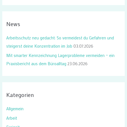
c
h
News
e
n
Arbeitsschutz neu gedacht: So vermeidest du Gefahren und
n
steigerst deine Konzentration im Job
03.07.2026
a
Mit smarter Kennzeichnung Lagerprobleme vermeiden – ein
c
Praxisbericht aus dem Büroalltag
23.06.2026
h
:
Kategorien
Allgemein
Arbeit