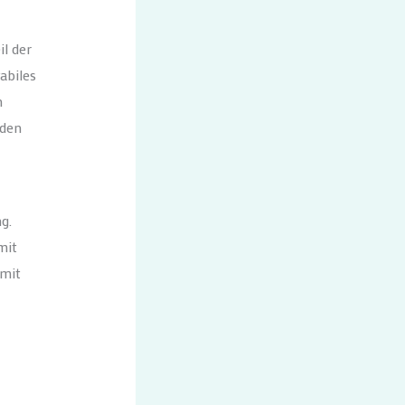
l der
abiles
n
 den
g.
mit
 mit