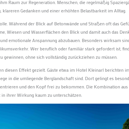
bt ihm Raum zur Regeneration. Menschen, die regelmäßig Spazierg
 klareren Gedanken und einer erhöhten Belastbarkeit im Alltag.
olle. Während der Blick auf Betonwände und Straßen oft das Gef
ume, Wiesen und Wasserflächen den Blick und damit auch das Den
 und emotionale Anspannung abzubauen. Besonders wirksam sind
kumsverkehr. Wer beruflich oder familiär stark gefordert ist, fin
zu gewinnen, ohne sich vollständig zurückziehen zu müssen.
en diesen Effekt gezielt. Gäste etwa im Hotel Kleinarl berichten 
ge in die umliegende Berglandschaft sind. Dort gelingt es beson
onzentrieren und den Kopf frei zu bekommen. Die Kombination aus
 in ihrer Wirkung kaum zu unterschätzen.