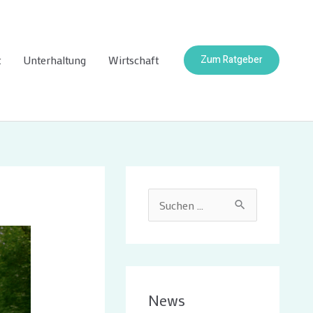
t
Unterhaltung
Wirtschaft
Zum Ratgeber
S
u
c
h
e
News