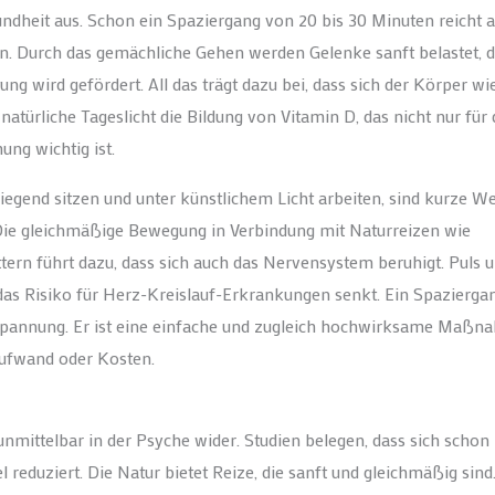
undheit aus. Schon ein Spaziergang von 20 bis 30 Minuten reicht a
. Durch das gemächliche Gehen werden Gelenke sanft belastet, d
ung wird gefördert. All das trägt dazu bei, dass sich der Körper wi
 natürliche Tageslicht die Bildung von Vitamin D, das nicht nur für 
ng wichtig ist.
iegend sitzen und unter künstlichem Licht arbeiten, sind kurze W
Die gleichmäßige Bewegung in Verbindung mit Naturreizen wie
rn führt dazu, dass sich auch das Nervensystem beruhigt. Puls 
das Risiko für Herz-Kreislauf-Erkrankungen senkt. Ein Spaziergan
ntspannung. Er ist eine einfache und zugleich hochwirksame Maßn
Aufwand oder Kosten.
nmittelbar in der Psyche wider. Studien belegen, dass sich schon
reduziert. Die Natur bietet Reize, die sanft und gleichmäßig sind.