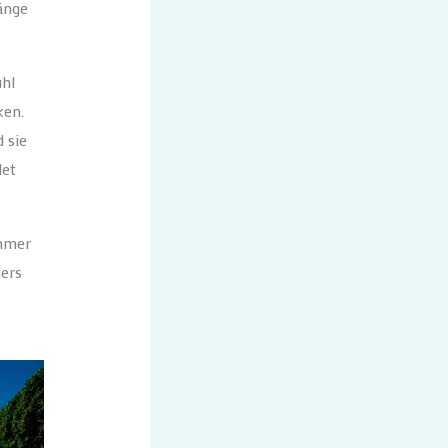
änge
ühl
ken.
 sie
det
immer
ders