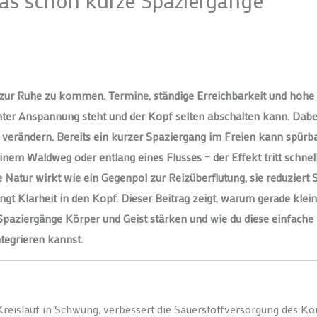
as schon kurze Spaziergänge
, zur Ruhe zu kommen. Termine, ständige Erreichbarkeit und hohe
nter Anspannung steht und der Kopf selten abschalten kann. Dabe
u verändern. Bereits ein kurzer Spaziergang im Freien kann spürb
inem Waldweg oder entlang eines Flusses – der Effekt tritt schnell
e Natur wirkt wie ein Gegenpol zur Reizüberflutung, sie reduziert S
ngt Klarheit in den Kopf. Dieser Beitrag zeigt, warum gerade klei
Spaziergänge Körper und Geist stärken und wie du diese einfach
ntegrieren kannst.
Kreislauf in Schwung, verbessert die Sauerstoffversorgung des Kö