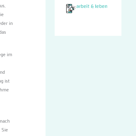
us,
ie
eder in
das
ege im
und
g ist
ahme
 nach
 Sie