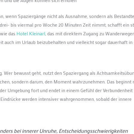
en und die Augen können sich erholen
ann, wenn Spaziergänge nicht als Ausnahme, sondern als Bestandtei
- bis viermal pro Woche 20 Minuten Zeit nimmt, schafft ein st
 wie das
Hotel Kleinarl
, das mit direktem Zugang zu Wanderwege
t auch im Urlaub beizubehalten und vielleicht sogar dauerhaft in
 Wer bewusst geht, nutzt den Spaziergang als Achtsamkeitsübun
rreichen, sondern darum, den Moment wahrzunehmen. Das beginnt 
 der Umgebung fort und endet in einem Gefühl der Verbundenheit
le Eindrücke werden intensiver wahrgenommen, sobald der innere
nders bei innerer Unruhe, Entscheidungsschwierigkeiten