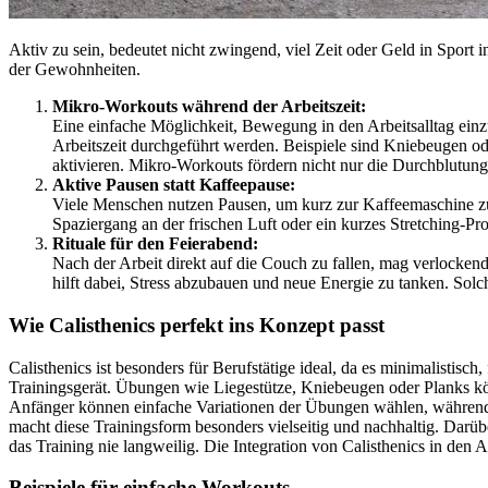
Aktiv zu sein, bedeutet nicht zwingend, viel Zeit oder Geld in Sport
der Gewohnheiten.
Mikro-Workouts während der Arbeitszeit:
Eine einfache Möglichkeit, Bewegung in den Arbeitsalltag ei
Arbeitszeit durchgeführt werden. Beispiele sind Kniebeugen o
aktivieren. Mikro-Workouts fördern nicht nur die Durchblutung,
Aktive Pausen statt Kaffeepause:
Viele Menschen nutzen Pausen, um kurz zur Kaffeemaschine zu
Spaziergang an der frischen Luft oder ein kurzes Stretching-P
Rituale für den Feierabend:
Nach der Arbeit direkt auf die Couch zu fallen, mag verlockend 
hilft dabei, Stress abzubauen und neue Energie zu tanken. Solc
Wie Calisthenics perfekt ins Konzept passt
Calisthenics ist besonders für Berufstätige ideal, da es minimalistisch
Trainingsgerät. Übungen wie Liegestütze, Kniebeugen oder Planks könn
Anfänger können einfache Variationen der Übungen wählen, während Fo
macht diese Trainingsform besonders vielseitig und nachhaltig. Da
das Training nie langweilig. Die Integration von Calisthenics in den A
Beispiele für einfache Workouts