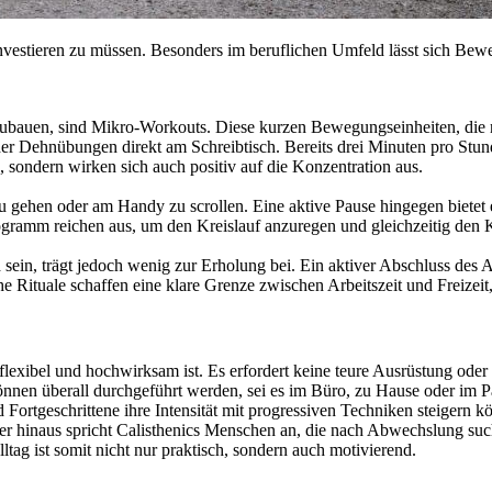
 investieren zu müssen. Besonders im beruflichen Umfeld lässt sich Be
nzubauen, sind Mikro-Workouts. Diese kurzen Bewegungseinheiten, di
der Dehnübungen direkt am Schreibtisch. Bereits drei Minuten pro Stu
 sondern wirken sich auch positiv auf die Konzentration aus.
 gehen oder am Handy zu scrollen. Eine aktive Pause hingegen bietet
rogramm reichen aus, um den Kreislauf anzuregen und gleichzeitig den
sein, trägt jedoch wenig zur Erholung bei. Ein aktiver Abschluss des Ar
he Rituale schaffen eine klare Grenze zwischen Arbeitszeit und Freizeit
, flexibel und hochwirksam ist. Es erfordert keine teure Ausrüstung oder
en überall durchgeführt werden, sei es im Büro, zu Hause oder im Park
rtgeschrittene ihre Intensität mit progressiven Techniken steigern kö
rüber hinaus spricht Calisthenics Menschen an, die nach Abwechslung
lltag ist somit nicht nur praktisch, sondern auch motivierend.