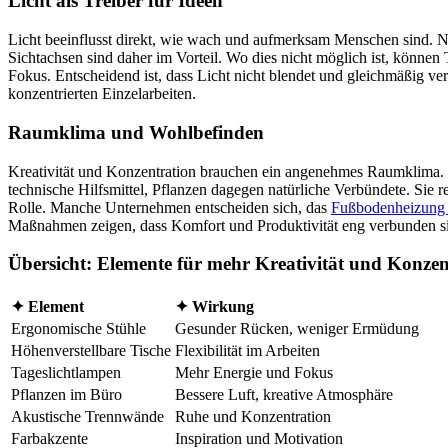
Licht als Treiber für Ideen
Licht beeinflusst direkt, wie wach und aufmerksam Menschen sind. Natü
Sichtachsen sind daher im Vorteil. Wo dies nicht möglich ist, können 
Fokus. Entscheidend ist, dass Licht nicht blendet und gleichmäßig ver
konzentrierten Einzelarbeiten.
Raumklima und Wohlbefinden
Kreativität und Konzentration brauchen ein angenehmes Raumklima. Z
technische Hilfsmittel, Pflanzen dagegen natürliche Verbündete. Sie 
Rolle. Manche Unternehmen entscheiden sich, das
Fußbodenheizung
Maßnahmen zeigen, dass Komfort und Produktivität eng verbunden sind.
Übersicht: Elemente für mehr Kreativität und Konzen
✦ Element
✦ Wirkung
Ergonomische Stühle
Gesunder Rücken, weniger Ermüdung
Höhenverstellbare Tische
Flexibilität im Arbeiten
Tageslichtlampen
Mehr Energie und Fokus
Pflanzen im Büro
Bessere Luft, kreative Atmosphäre
Akustische Trennwände
Ruhe und Konzentration
Farbakzente
Inspiration und Motivation