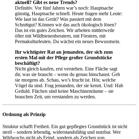
aktuell? Gibt es neue Trends?
Definitiv. Vor fünf Jahren war’s noch: Hauptsache
günstig, Hauptsache schnell. Heute fragen mehr Leute:
Wie laut ist das Gerät? Was passiert mit dem
Schnittgut? Können wir das auch ökologisch lösen?
Das ist ein gutes Zeichen. Wir arbeiten mittlerweile
öfter mit Wildbienenberatern, mit Förstern, mit
Permakulturleuten. Da wächst ein neues Bewusstsein.
Ihr wichtigster Rat an jemanden, der sich zum
ersten Mal mit der Pflege großer Grundstücke
beschäftigt?
Nicht gleich kaufen, erst verstehen. Eine Fläche sagt
dir, was sie braucht – wenn du genau hinschaust. Geh
sie morgens ab. Schau, wo’s feucht ist. Hör, welche
Vögel da sind. Frag jemanden, der sie kennt. Und: Hab
Geduld. Flächen sind keine Maschinenräume – sie
brauchen Zeit, um verstanden zu werden.
Ordnung als Prinzip
Struktur schafft Freiheit. Ein gut gepflegtes Grundstück ist nicht
steril – sondern lebendig, widerstandsfähig und nutzbar. Wer
Wildwuchs nicht als Feind, sondern als Zeichen von