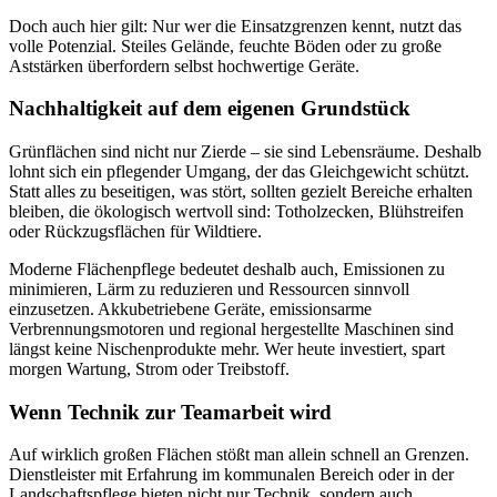
Doch auch hier gilt: Nur wer die Einsatzgrenzen kennt, nutzt das
volle Potenzial. Steiles Gelände, feuchte Böden oder zu große
Aststärken überfordern selbst hochwertige Geräte.
Nachhaltigkeit auf dem eigenen Grundstück
Grünflächen sind nicht nur Zierde – sie sind Lebensräume. Deshalb
lohnt sich ein pflegender Umgang, der das Gleichgewicht schützt.
Statt alles zu beseitigen, was stört, sollten gezielt Bereiche erhalten
bleiben, die ökologisch wertvoll sind: Totholzecken, Blühstreifen
oder Rückzugsflächen für Wildtiere.
Moderne Flächenpflege bedeutet deshalb auch, Emissionen zu
minimieren, Lärm zu reduzieren und Ressourcen sinnvoll
einzusetzen. Akkubetriebene Geräte, emissionsarme
Verbrennungsmotoren und regional hergestellte Maschinen sind
längst keine Nischenprodukte mehr. Wer heute investiert, spart
morgen Wartung, Strom oder Treibstoff.
Wenn Technik zur Teamarbeit wird
Auf wirklich großen Flächen stößt man allein schnell an Grenzen.
Dienstleister mit Erfahrung im kommunalen Bereich oder in der
Landschaftspflege bieten nicht nur Technik, sondern auch