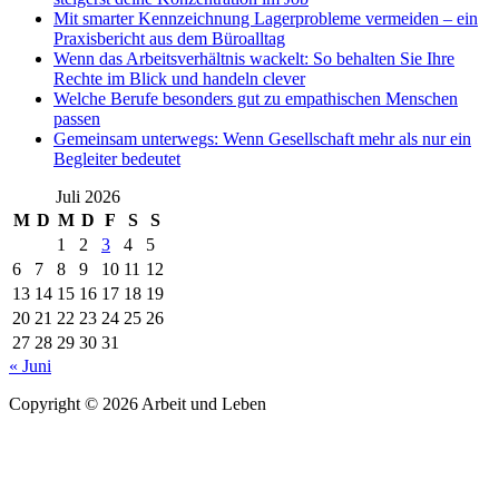
Mit smarter Kennzeichnung Lagerprobleme vermeiden – ein
Praxisbericht aus dem Büroalltag
Wenn das Arbeitsverhältnis wackelt: So behalten Sie Ihre
Rechte im Blick und handeln clever
Welche Berufe besonders gut zu empathischen Menschen
passen
Gemeinsam unterwegs: Wenn Gesellschaft mehr als nur ein
Begleiter bedeutet
Juli 2026
M
D
M
D
F
S
S
1
2
3
4
5
6
7
8
9
10
11
12
13
14
15
16
17
18
19
20
21
22
23
24
25
26
27
28
29
30
31
« Juni
Copyright © 2026 Arbeit und Leben