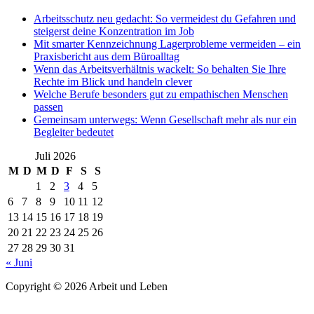
Arbeitsschutz neu gedacht: So vermeidest du Gefahren und
steigerst deine Konzentration im Job
Mit smarter Kennzeichnung Lagerprobleme vermeiden – ein
Praxisbericht aus dem Büroalltag
Wenn das Arbeitsverhältnis wackelt: So behalten Sie Ihre
Rechte im Blick und handeln clever
Welche Berufe besonders gut zu empathischen Menschen
passen
Gemeinsam unterwegs: Wenn Gesellschaft mehr als nur ein
Begleiter bedeutet
Juli 2026
M
D
M
D
F
S
S
1
2
3
4
5
6
7
8
9
10
11
12
13
14
15
16
17
18
19
20
21
22
23
24
25
26
27
28
29
30
31
« Juni
Copyright © 2026 Arbeit und Leben