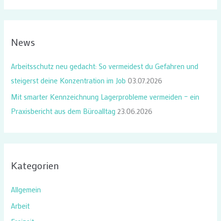
u
c
h
News
e
n
Arbeitsschutz neu gedacht: So vermeidest du Gefahren und
n
steigerst deine Konzentration im Job
03.07.2026
a
Mit smarter Kennzeichnung Lagerprobleme vermeiden – ein
c
Praxisbericht aus dem Büroalltag
23.06.2026
h
:
Kategorien
Allgemein
Arbeit