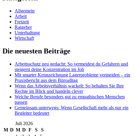
Allgemein
Arbeit
Freizeit
Ratgeber
Unterhaltung
Wirtschaft
Die neuesten Beiträge
Arbeitsschutz neu gedacht: So vermeidest du Gefahren und
steigerst deine Konzentration im Job
Mit smarter Kennzeichnung Lagerprobleme vermeiden – ein
Praxisbericht aus dem Büroalltag
Wenn das Arbeitsverhältnis wackelt: So behalten Sie Ihre
Rechte im Blick und handeln clever
Welche Berufe besonders gut zu empathischen Menschen
passen
Gemeinsam unterwegs: Wenn Gesellschaft mehr als nur ein
Begleiter bedeutet
Juli 2026
M
D
M
D
F
S
S