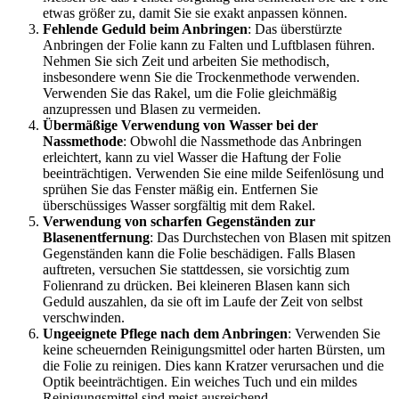
etwas größer zu, damit Sie sie exakt anpassen können.
Fehlende Geduld beim Anbringen
: Das überstürzte
Anbringen der Folie kann zu Falten und Luftblasen führen.
Nehmen Sie sich Zeit und arbeiten Sie methodisch,
insbesondere wenn Sie die Trockenmethode verwenden.
Verwenden Sie das Rakel, um die Folie gleichmäßig
anzupressen und Blasen zu vermeiden.
Übermäßige Verwendung von Wasser bei der
Nassmethode
: Obwohl die Nassmethode das Anbringen
erleichtert, kann zu viel Wasser die Haftung der Folie
beeinträchtigen. Verwenden Sie eine milde Seifenlösung und
sprühen Sie das Fenster mäßig ein. Entfernen Sie
überschüssiges Wasser sorgfältig mit dem Rakel.
Verwendung von scharfen Gegenständen zur
Blasenentfernung
: Das Durchstechen von Blasen mit spitzen
Gegenständen kann die Folie beschädigen. Falls Blasen
auftreten, versuchen Sie stattdessen, sie vorsichtig zum
Folienrand zu drücken. Bei kleineren Blasen kann sich
Geduld auszahlen, da sie oft im Laufe der Zeit von selbst
verschwinden.
Ungeeignete Pflege nach dem Anbringen
: Verwenden Sie
keine scheuernden Reinigungsmittel oder harten Bürsten, um
die Folie zu reinigen. Dies kann Kratzer verursachen und die
Optik beeinträchtigen. Ein weiches Tuch und ein mildes
Reinigungsmittel sind meist ausreichend.