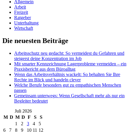
Allgemein
Arbeit
Freizeit
Ratgeber
Unterhaltung
Wirtschaft
Die neuesten Beiträge
Arbeitsschutz neu gedacht: So vermeidest du Gefahren und
steigerst deine Konzentration im Job
Mit smarter Kennzeichnung Lagerprobleme vermeiden – ein
Praxisbericht aus dem Büroalltag
Wenn das Arbeitsverhältnis wackelt: So behalten Sie Ihre
Rechte im Blick und handeln clever
Welche Berufe besonders gut zu empathischen Menschen
passen
Gemeinsam unterwegs: Wenn Gesellschaft mehr als nur ein
Begleiter bedeutet
Juli 2026
M
D
M
D
F
S
S
1
2
3
4
5
6
7
8
9
10
11
12